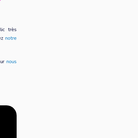
ic très
vez
notre
our
nous