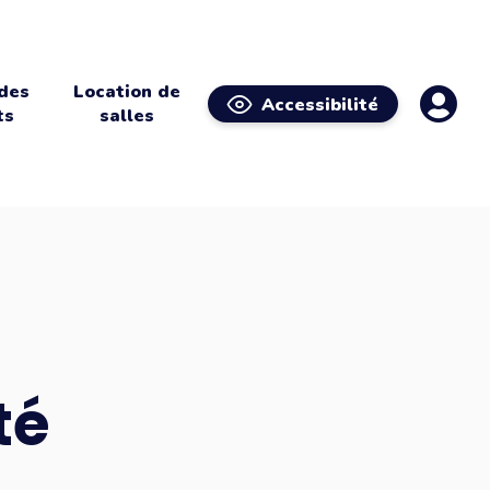
 des
Location de
Accessibilité
ts
salles
té