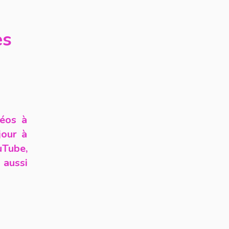
es
déos à
jour à
uTube,
 aussi