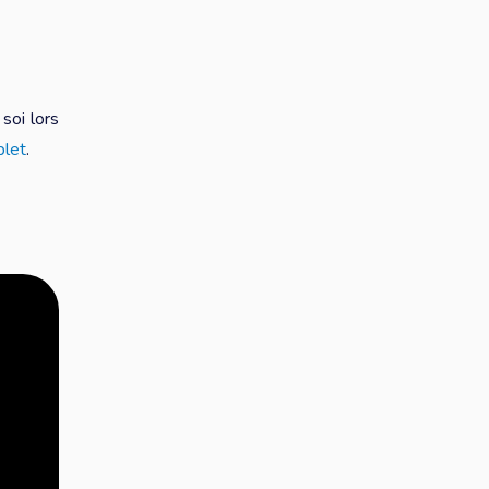
soi lors
plet
.