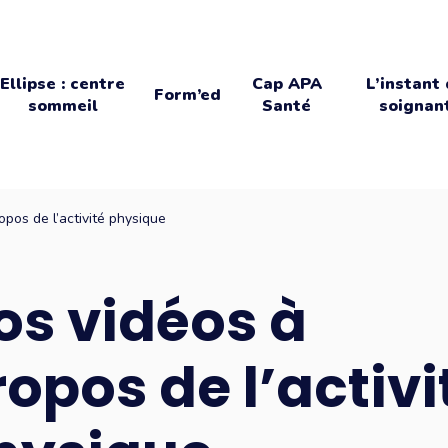
Ellipse : centre
Cap APA
L’instant
Form’ed
sommeil
Santé
soignan
pos de l’activité physique
os vidéos à
ropos de l’activi