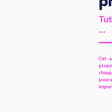
p
Tut
…
Cet a
propo
chaqu
pourq
impor