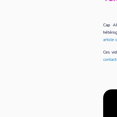
Cap AP
hétérog
article
Ces vi
contact